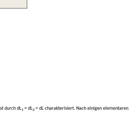
ist durch dL
= dL
= dL charakterisiert. Nach einigen elementaren
1
2