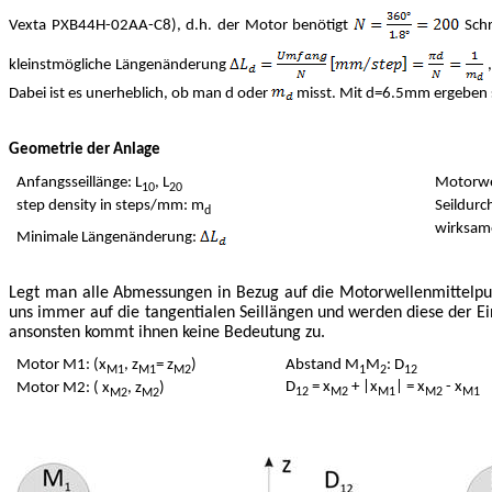
Vexta PXB44H-02AA-C8), d.h. der Motor benötigt
Schr
kleinstmögliche Längenänderung
,
Dabei ist es unerheblich, ob man d oder
misst. Mit d=6.5mm ergeben 
Geometrie der Anlage
Anfangsseillänge: L
, L
Motorwe
10
20
step density in steps/mm: m
Seildurc
d
wirksam
Minimale Längenänderung:
Legt man alle Abmessungen in Bezug auf die Motorwellenmittelpun
uns immer auf die tangentialen Seillängen und werden diese der Ei
ansonsten kommt ihnen keine Bedeutung zu.
Motor M1: (x
, z
= z
)
Abstand M
M
: D
M1
M1
M2
1
2
12
D
= x
+ |x
| = x
- x
Motor M2: ( x
, z
)
12
M2
M1
M2
M1
M2
M2