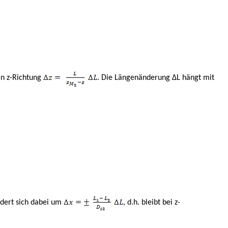
in z-Richtung
. Die Längenänderung
Δ
L hängt mit
ndert sich dabei um
, d.h. bleibt bei z-