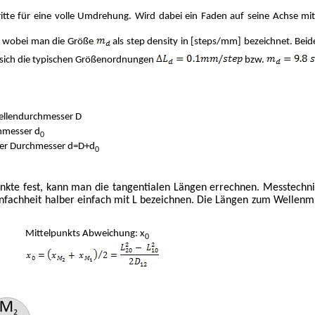
itte für eine volle Umdrehung. Wird dabei ein Faden auf seine Achse mi
 wobei man die Größe
als step density in [steps/mm] bezeichnet. B
sich die typischen Größenordnungen
bzw.
llendurchmesser D
hmesser d
0
er Durchmesser d=D+d
0
kte fest, kann man die tangentialen Längen errechnen. Messtechnis
nfachheit halber einfach mit L bezeichnen. Die Längen zum Wellenmit
Mittelpunkts Abweichung: x
0