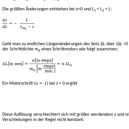
Die größten Änderungen entstehen bei x=0 und L
= L
= L:
1
2
Geht man zu endlichen Längenänderungen des Seils
Δ
L über (
Δ
L <0
der Schrittdichte m
eines Schrittmotors wie folgt zusammen:
d
Ein Motorschritt (
) bei z = 0 ergibt
Diese Auflösung verschlechtert sich mit größer werdendem z und
Verschiebungen in der Regel nicht konstant.